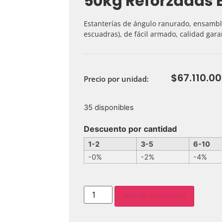
50kg Reforzadas 
Estanterías de ángulo ranurado, ensamblad
escuadras), de fácil armado, calidad gara
$
67.110.00
Precio por unidad:
35 disponibles
Descuento por cantidad
1-2
3-5
6-10
-0%
-2%
-4%
Añadir al carrito