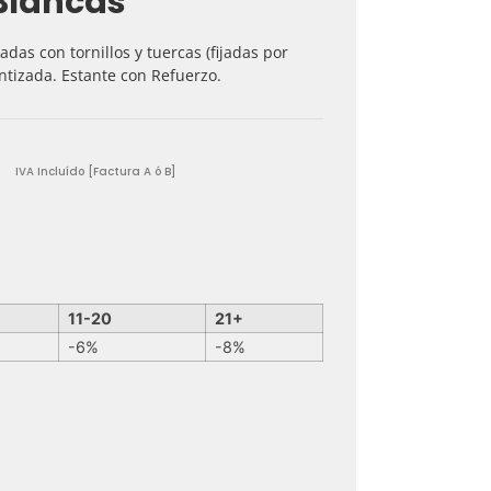
Blancas
as con tornillos y tuercas (fijadas por
ntizada. Estante con Refuerzo.
IVA Incluído [Factura A ó B]
11-20
21+
-6%
-8%