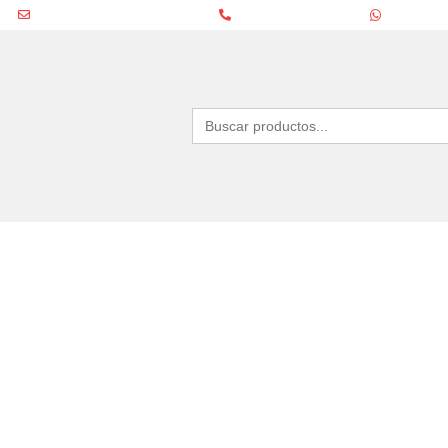
ventas@estanterias.com.ar
(+54 11) 4631-8680
11 4970-652
Buscar: