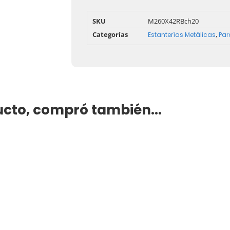
SKU
M260X42RBch20
Categorías
,
Estanterías Metálicas
Par
cto, compró también...