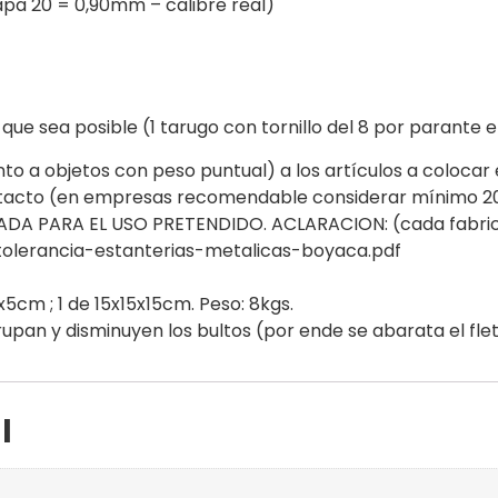
apa 20 = 0,90mm – calibre real)
 sea posible (1 tarugo con tornillo del 8 por parante en
nto a objetos con peso puntual) a los artículos a colocar 
ntacto (en empresas recomendable considerar mínimo 20
A PARA EL USO PRETENDIDO. ACLARACION: (cada fabricant
tolerancia-estanterias-metalicas-boyaca.pdf
x5cm ; 1 de 15x15x15cm. Peso: 8kgs.
pan y disminuyen los bultos (por ende se abarata el flet
l