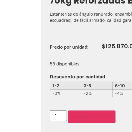
70kg Reforzadas 
Estanterías de ángulo ranurado, ensamblad
escuadras), de fácil armado, calidad gara
$
125.870.
Precio por unidad:
58 disponibles
Descuento por cantidad
1-2
3-5
6-10
-0%
-2%
-4%
Añadir al carrito