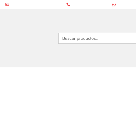
ventas@estanterias.com.ar
(+54 11) 4631-8680
11 4970-652
Buscar: