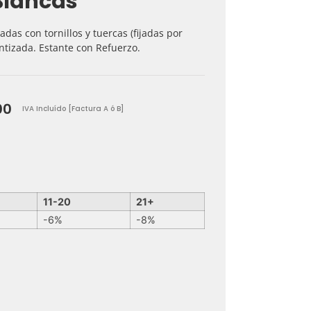
Blancas
as con tornillos y tuercas (fijadas por
ntizada. Estante con Refuerzo.
00
IVA Incluído [Factura A ó B]
11-20
21+
-6%
-8%