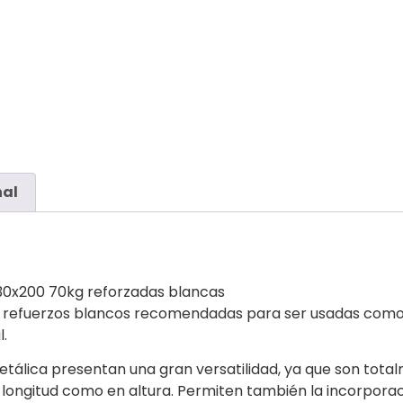
nal
30x200 70kg reforzadas blancas
 refuerzos blancos recomendadas para ser usadas como b
l.
tálica presentan una gran versatilidad, ya que son tot
longitud como en altura. Permiten también la incorporaci