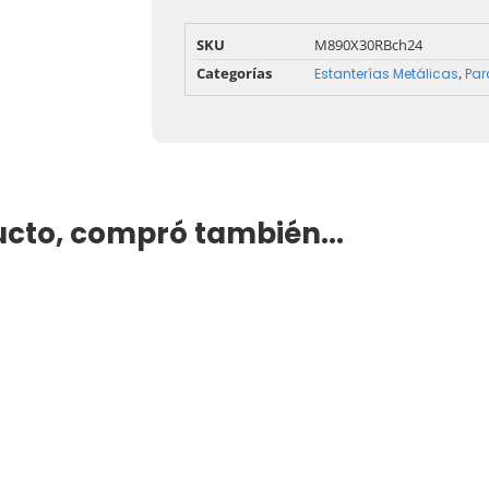
SKU
M890X30RBch24
Categorías
,
Estanterías Metálicas
Par
cto, compró también...