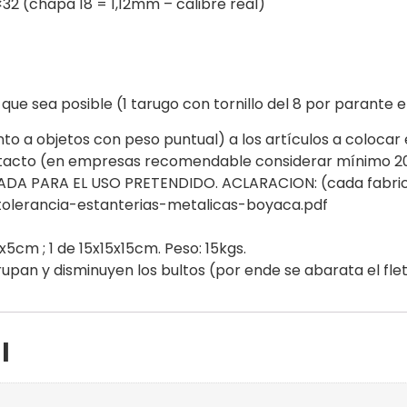
32 (chapa 18 = 1,12mm – calibre real)
 sea posible (1 tarugo con tornillo del 8 por parante en
nto a objetos con peso puntual) a los artículos a colocar 
ntacto (en empresas recomendable considerar mínimo 20
A PARA EL USO PRETENDIDO. ACLARACION: (cada fabricant
tolerancia-estanterias-metalicas-boyaca.pdf
5x5cm ; 1 de 15x15x15cm. Peso: 15kgs.
pan y disminuyen los bultos (por ende se abarata el flet
l