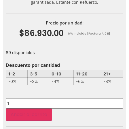
garantizada. Estante con Refuerzo.
Precio por unidad:
$
86.930.00
IVA Incluído [Factura A ó B]
89 disponibles
Descuento por cantidad
1-2
3-5
6-10
11-20
21+
-0%
-2%
-4%
-6%
-8%
Añadir al carrito