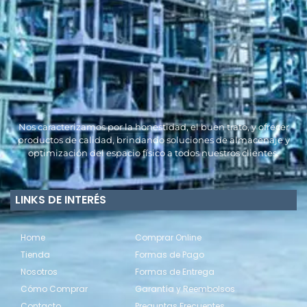
Nos caracterizamos por la honestidad, el buen trato, y ofrecer
productos de calidad, brindando soluciones de almacenaje y
optimización del espacio físico a todos nuestros clientes.
LINKS DE INTERÉS
Home
Comprar Online
Tienda
Formas de Pago
Nosotros
Formas de Entrega
Cómo Comprar
Garantía y Reembolsos
Contacto
Preguntas Frecuentes