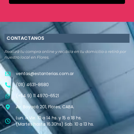
CONTACTANOS
Realizá tu compra online y recibila en tu domicilio o retirá por
nuestro local en Flores.
ventas@estanterias.com.ar
(011) 4631-8680
(+54 9) 11 4970-6521
Av. Boyacá 201, Flores, CABA.
Lun. a Vie. 10 a 14 hs. y 15 a 18 hs.
(Martes hasta 16.30hs) Sab. 10 a 13 hs.