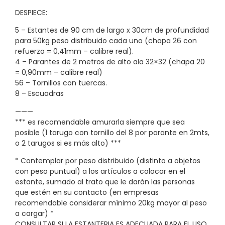
DESPIECE:
5 – Estantes de 90 cm de largo x 30cm de profundidad
para 50kg peso distribuido cada uno (chapa 26 con
refuerzo = 0,41mm – calibre real).
4 – Parantes de 2 metros de alto ala 32×32 (chapa 20
= 0,90mm – calibre real)
56 – Tornillos con tuercas.
8 – Escuadras
———
*** es recomendable amurarla siempre que sea
posible (1 tarugo con tornillo del 8 por parante en 2mts,
o 2 tarugos si es más alto) ***
* Contemplar por peso distribuido (distinto a objetos
con peso puntual) a los artículos a colocar en el
estante, sumado al trato que le darán las personas
que estén en su contacto (en empresas
recomendable considerar mínimo 20kg mayor al peso
a cargar) *
CONSULTAR SI LA ESTANTERIA ES ADECUADA PARA EL USO